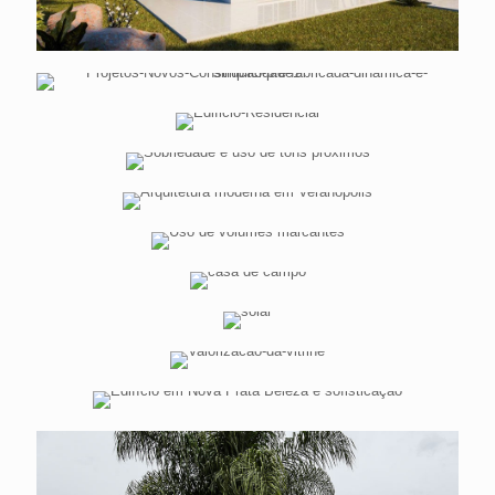
Construção pré-fabricada dinâmica e
simplicidade
Edificio Residencial
Sobriedade e uso de tons próximos
Arquitetura moderna em Veranópolis
Uso de volumes marcantes
Integração com o terreno e uso de
materiais comuns
Edificação sóbria e trabalhos nas cores
Valorização da Vitrine
Edifício em Nova Prata Beleza e
sofisticação