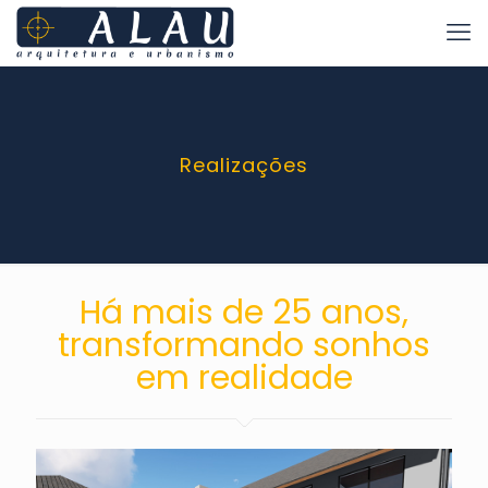
Realizações
Há mais de 25 anos,
transformando sonhos
em realidade