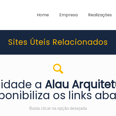
Home
Empresa
Realizações
Sites Úteis Relacionados
didade a
Alau Arquite
ponibiliza os links aba
Basta clicar na opção desejada